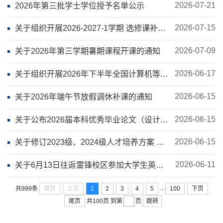
2026-07-21
2026年第三批学士学位授予名单公示
2026-07-15
关于组织开展2026-2027-1学期 选修课补
选、重选的通知
2026-07-09
关于2026年第三学期暑期课程开课的通知
2026-06-17
关于组织开展2026年下半年全国计算机等级
考试网上报名的通知
2026-06-15
关于2026年端午节放假调休补课的通知
2026-06-15
关于公布2026届本科优秀毕业论文（设计）
名单的通知
2026-06-15
关于修订2023级、2024级人才培养方案 暑
期课程学分要求的通知
2026-06-11
关于6月13日往返雷锋校区参加大学生英语
四、六级考试乘车的通知
...
首页
上页
1
2
3
4
5
100
下页
共999条
尾页
跳转
共100页
到第
页