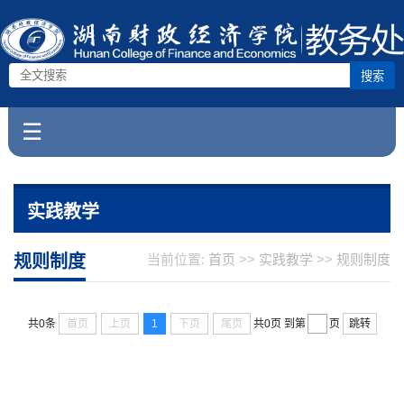
搜索
☰
实践教学
规则制度
当前位置:
首页
>>
实践教学
>>
规则制度
首页
上页
1
下页
尾页
跳转
共0条
共0页
到第
页