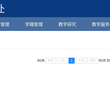
学管理
学籍管理
教学研究
教学服务
首页
上页
1
下页
尾页
共0条
共0页
到