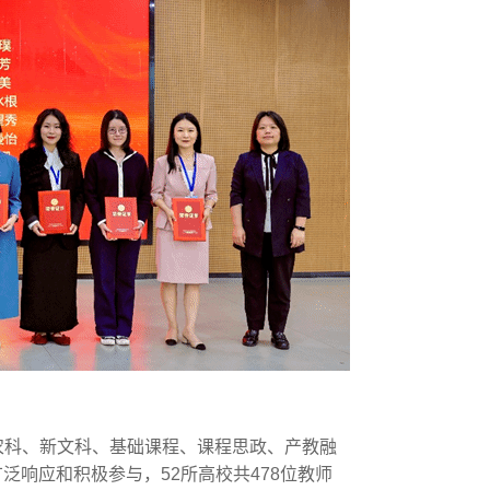
农科、新文科、基础课程、课程思政、产教融
响应和积极参与，52所高校共478位教师