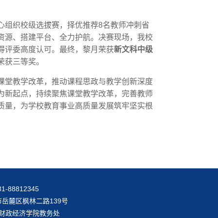
心组织校级选拔赛，择优推荐8名教师冲刺省
资源、搭建平台、全力护航。决赛现场，我校
得评委高度认可。最终，黎月荣获
新文科中级
荣获三等奖。
课堂教学改革，推动课程思政与教学创新深度
为新起点，持续聚焦课堂教学改革，完善教师
质量，为学校教育事业高质量发展筑牢坚实根
-88812345
岳麓区枫林二路139号
南财政经济学院教务处