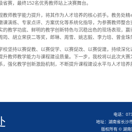
级省赛，最终152名优秀教师站上决赛舞台。
视教师教学能力提升，将其作为人才培养的核心抓手。教务处精
磨课演练、专家点评、方案优化等系统化指导，为参赛教师整合
实的教学功底、鲜明的教学创新特色与沉稳出色的现场表现，赢
周筠、胡立荣获二等奖，郎琳、周雪、姚志毅、李力培、曾金珠
学校坚持以赛促教、以赛促学、以赛促改、以赛促建，持续深化
提升教师教学能力与课程建设质量。下一步，我校将以此次大赛
系，强化教学创新激励机制，不断提升课程建设水平与人才培养
电话：0731
地址：湖南省长沙市
版权所有 © 湖