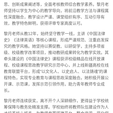
思、创新成果阐述等，全面考核教师综合教学素养。黎月老
师坚持以学生为中心的教学导向，将前沿教学方法与课程属
性深度融合，教学设计严谨、课堂组织有序、互动引导有
效，教学特色鲜明，获得评审专家高度认可。
黎月老师从教12年，始终坚守教学一线，主讲《中国法律
史》《法律英语》等核心课程，形成严谨规范、注重启发探
究的教学风格。她坚持以赛促教、以研促学，主持多项省
级、校级教学改革项目，推动教研成果转化为教学实效。其
牵头建设的《中国法律史》课程获评校级精品在线开放课
程、校级课程思政教学研究示范中心，并上线新疆高校在线
教育联盟平台，形成“以文化人、以史启人、以法铸魂”的课
程特色，实现专业教育与课程思政深度融合。她积极开展公
开课、示范课，发挥示范引领作用，助力青年教师专业成
长。
黎月老师连续获奖，离不开个人深耕细作，更得益于学校统
筹保障与教务处精准支撑。学校始终将教师队伍建设作为人