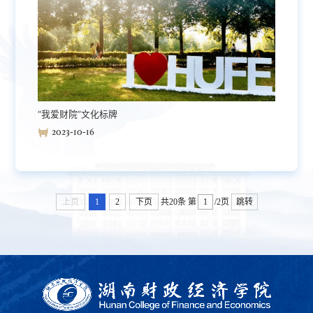
“我爱财院”文化标牌
2023-10-16
上页
1
2
下页
共20条
第
/2页
跳转