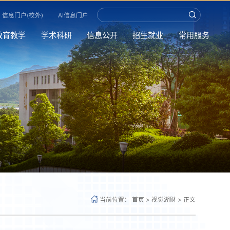
信息门户(校外)
AI信息门户
教育教学
学术科研
信息公开
招生就业
常用服务
当前位置：
首页
>
视觉湖财
>
正文