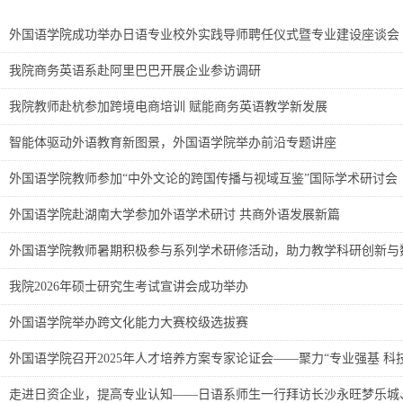
外国语学院成功举办日语专业校外实践导师聘任仪式暨专业建设座谈会
我院商务英语系赴阿里巴巴开展企业参访调研
我院教师赴杭参加跨境电商培训 赋能商务英语教学新发展
智能体驱动外语教育新图景，外国语学院举办前沿专题讲座
外国语学院教师参加“中外文论的跨国传播与视域互鉴”国际学术研讨会
外国语学院赴湖南大学参加外语学术研讨 共商外语发展新篇
外国语学院教师暑期积极参与系列学术研修活动，助力教学科研创新与
我院2026年硕士研究生考试宣讲会成功举办
外国语学院举办跨文化能力大赛校级选拔赛
外国语学院召开2025年人才培养方案专家论证会——聚力“专业强基 科
走进日资企业，提高专业认知——日语系师生一行拜访长沙永旺梦乐城