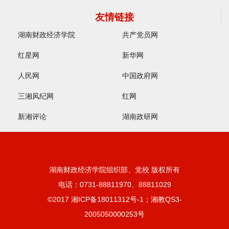
友情链接
湖南财政经济学院
共产党员网
红星网
新华网
人民网
中国政府网
三湘风纪网
红网
新湘评论
湖南政研网
湖南财政经济学院组织部、党校 版权所有
电话：0731-88811970、88811029
©2017 湘ICP备18011312号-1；湘教QS3-
2005050000253号