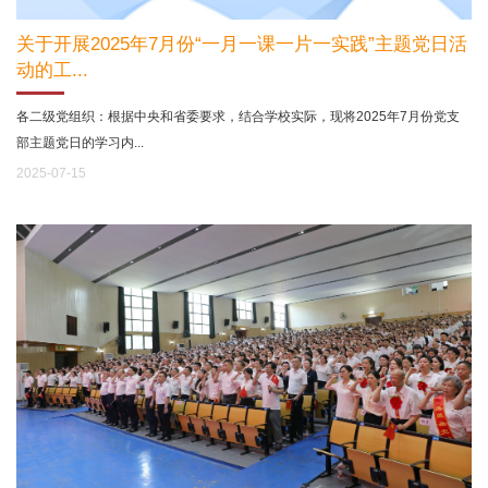
关于开展2025年7月份“一月一课一片一实践”主题党日活
动的工...
各二级党组织：根据中央和省委要求，结合学校实际，现将2025年7月份党支
部主题党日的学习内...
2025-07-15