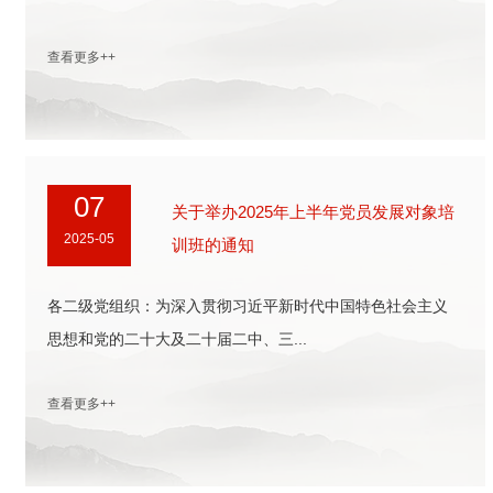
查看更多++
07
关于举办2025年上半年党员发展对象培
2025-05
训班的通知
各二级党组织：为深入贯彻习近平新时代中国特色社会主义
思想和党的二十大及二十届二中、三...
查看更多++