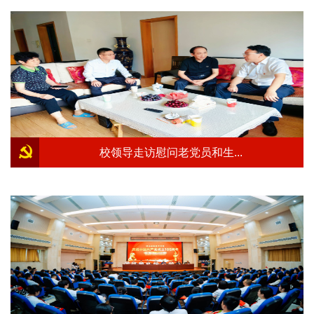
校领导走访慰问老党员和生...