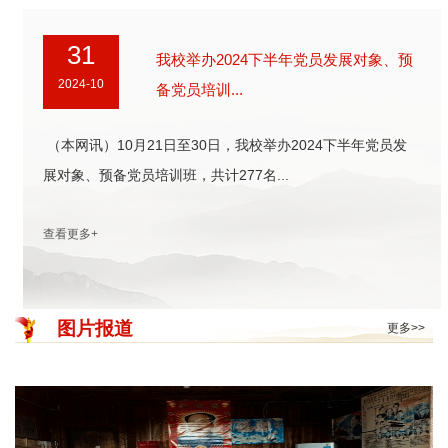
31
我校举办2024下半年党员发展对象、预
2024-10
备党员培训...
（本网讯）10月21日至30日，我校举办2024下半年党员发
展对象、预备党员培训班，共计277名...
查看更多+
图片报道
更多>>