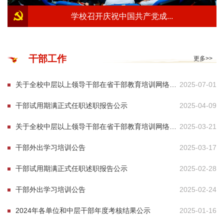
学校召开庆祝中国共产党成...
干部工作
更多>>
关于全校中层以上领导干部在省干部教育培训网络学院...
2025-07-01
干部试用期满正式任职述职报告公示
2025-04-09
关于全校中层以上领导干部在省干部教育培训网络学院...
2025-03-21
干部外出学习培训公告
2025-03-17
干部试用期满正式任职述职报告公示
2025-02-28
干部外出学习培训公告
2025-02-24
2024年各单位和中层干部年度考核结果公示
2025-01-16