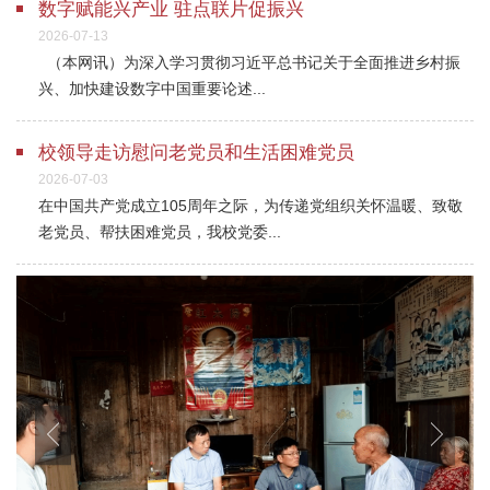
数字赋能兴产业 驻点联片促振兴
2026-07-13
（本网讯）为深入学习贯彻习近平总书记关于全面推进乡村振
兴、加快建设数字中国重要论述...
校领导走访慰问老党员和生活困难党员
2026-07-03
在中国共产党成立105周年之际，为传递党组织关怀温暖、致敬
老党员、帮扶困难党员，我校党委...