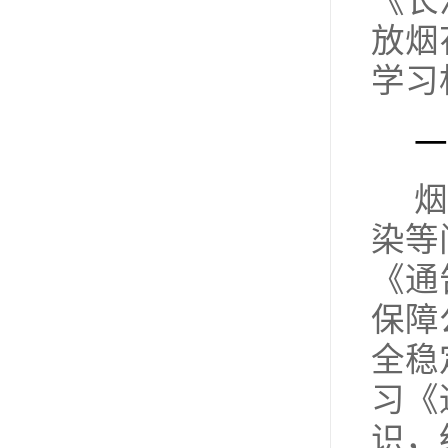
《长
放烟
学习
一
烟
染等
《通
保障
全稳
习《
识，