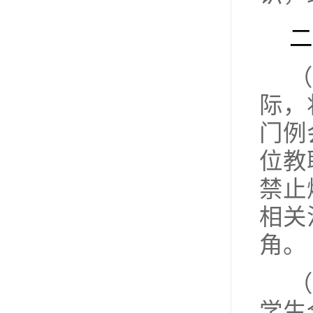
二
（
际，
门例
位教
禁止
相关
角。
（
学生