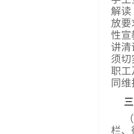
解读
放要
性宣
讲清
须切
职工
同维
三
（
栏、