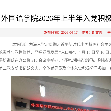
外国语学院2026年上半年入党积
发布日期：2026-04-17 作者：胡文志
（本网讯）为深入学习贯彻习近平新时代中国特色社会主
论素养与党性修养，严把党员发展 “入口关”，4 月 15 日至 16 
子培训班在办公楼 315 会议室举办，学院党委书记凌飞、副书
第二党支部书记胡文志、全体辅导员及全体入党积极分子参加，