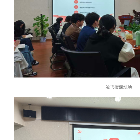
凌飞授课现场