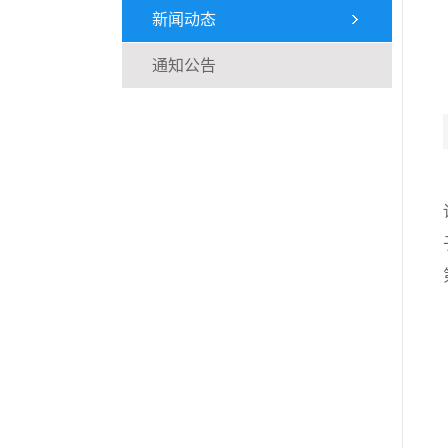
新闻动态
通知公告