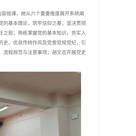
内容授课，她从六个重要维度展开系统阐
党的基本理论，筑牢信仰之基；坚决贯彻
任之担；熟练掌握党的基本知识，夯实入
历史、优良传统作风及党章党规党纪，引
、流程规范与注意事项；胡文志开展党史