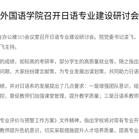
外国语学院召开日语专业建设研讨会
在办公楼315会议室召开日语专业建设研讨会。院
党委书记凌飞
，
飞主持。
的成绩
，
如较高的考研率
，
部分学生的高质量就业等
，
随之指出
问题
，
大家纷纷
建言献策
，
为专业发展出谋划策，
共同助力日语
绩
，
并对日语系的发展提出了几点要求：一是增强团队意识，组
控，督促教师们加强课堂管理，提升教学质量；三是日语系教师
专业评价与预警工作方案》文件精神
，
指出学校将对现有专业开
教师提升危机意识，切实采取措施提升人才培养质量，提高专业