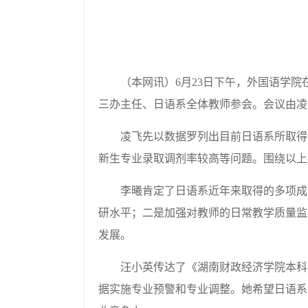
（
本网讯
）
6
月
23
日下午
，
外国语学院
三办主任、日语系全体教师参会。会议由凌
凌飞
先以数据罗列出目前日语系所取得
新生
专业录取
调剂率较高等问题
。
围绕
以上
李曦
肯定了日语系近年来取得
的
多项
成
研水平；二是加强对教师的日常教学质量监
发展。
汪
小英传达了《湖南财政经济学院本科
据实施专业预警和专业调整。她希望日语系