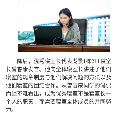
随后，
优秀寝室长代表湖景
1栋211寝室
长曾睿康发言。他向全体寝室长讲述了他们
寝室的规章制度与他们解决问题的方法以及
他们寝室
的
团结合作。从曾睿康同学的侃侃
而谈不难看出，
成为
优秀寝室不是寝室长一
个人的职责，而需要
寝室
全体成员的共同努
力。