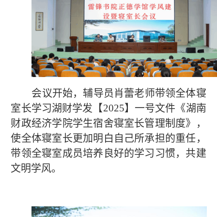
会议开始
，
辅导员
肖蕾老师带领全体寝
室长学习湖财学发
【
2025
】
一号文件
《
湖南
财政经济学院学生宿舍寝室长管理制度
》，
使全体寝室长更
加
明白自己所承担的重任，
带领全寝室成员培养良好的学习习惯，共建
文明学风。