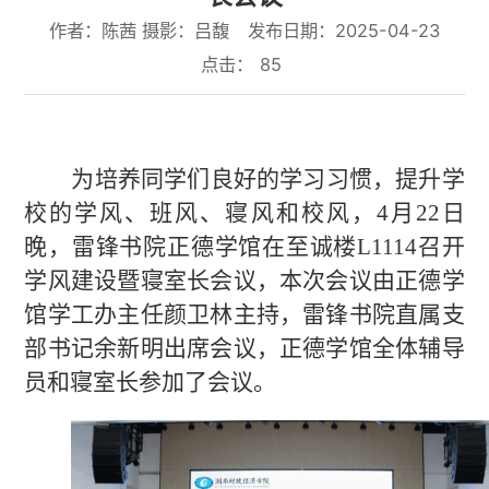
作者：陈茜 摄影：吕馥
发布日期：2025-04-23
点击：
85
为培养同学们良好的学习习惯，提升学
校的学风、班风、寝风和校风，
4月22日
晚，雷锋书院正德学馆在至诚楼L1114
召开
学风建设暨寝室长会议，本次会议由正德学
馆学工办主任颜卫林
主持
，
雷锋书院直属
支
部书记余新明
出席会议
，正德学馆
全体
辅导
员和寝室长
参加了会议
。