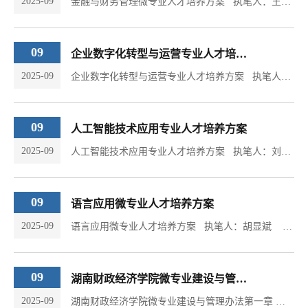
2025-09
金融与财务管理微专业人才培养方案 执笔人：王娟 校对人： 罗四维一、专业简介金融与财务管理微专业由财政金融学院与会计学院联合开设，聚焦“四新”建设背景下新技术、新产业、新业态、新模式对复合型人才的需求，融合金融与财务管理核心知识，突出学科交叉创新。依托两学院在金融、会计领域的学科优势，本微专业旨在培养既掌握扎实金融与财务管理基础，又具备运用智能技术解决实际问题能力的复合型人才，满足学生个性化成长及行业对跨领域人才的需求。...
09
企业数字化转型与运营专业人才培养方案
2025-09
企业数字化转型与运营专业人才培养方案 执笔人：周坤霖，郭攀 校对人：梁辉煌 一、专业简介为响应数字经济时代国家战略与产业升级需求，本微专业深度融合互联网、大数据、人工智能等前沿技术与工商管理核心理论（物流/供应链/营销），依托工商管理学院优势学科资源，构建“管理+技术+实战”三位一体 的跨学科培养体系。聚焦企业运营模式的系统性变革，通过 分层递进式课程群（覆盖战略规划、工具应用、场景实践及2周综合实训）...
09
人工智能技术应用专业人才培养方案
2025-09
人工智能技术应用专业人才培养方案 执笔人：刘兴庭 校对人：黄国华 一、专业简介人工智能应用技术微专业聚焦人工智能技术在文科领域的落地应用，以“技术赋能文科”为核心定位，旨在培养具备跨学科知识与技能的复合型人才。通过系统学习，学生将掌握人工智能核心应用技术（如大模型操作、数据可视化工具、智能分析平台等），并能够将这些技术与经济、财政、管理等文科专业知识结合，解决实际问题。本微专业注重实践能力培养，...
09
语言应用微专业人才培养方案
2025-09
语言应用微专业人才培养方案 执笔人：胡显斌 校对人：李曦 一、专业简介语言应用微专业聚焦财经政务场景下的双语表达能力、大语言模型写作技术应用以及现代职场沟通素养。本微专业紧密结合国际商务活动、企事业单位外宣与形象传播、政务商务文书高级写作、职场礼仪与社会沟通等核心场景，旨在培养学生多元化语言应用能力和形象传播力，打造数字经济时代高端财经人才的差异化竞争优势，全面提升学生就业的核心竞争力。二、培养目标1....
09
湖南财政经济学院微专业建设与管理办法
2025-09
湖南财政经济学院微专业建设与管理办法第一章 总 则第一条 为深入推进“四新”建设，主动适应新技术、新产业、新业态、新模式对人才培养的新要求，促进学科交叉融合与创新发展，充分发挥学校学科专业优势，构建多元化、开放式、特色化的人才培养体系，满足学生个性化成长和应用型人才培养需求，结合学校实际，制定本办法。第二条 微专业是指在本科专业目录外，面向国家战略需求和经济社会发展需要，围绕某个特定前沿研究领域、产业发展趋势或者专业领域核心素养，...