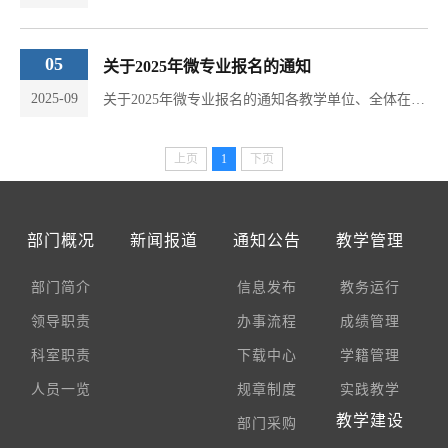
05
关于2025年微专业报名的通知
2025-09
关于2025年微专业报名的通知各教学单位、全体在校本科生：为深入推进“四新”建设，主动适应新技术、新产业、新业态、新模式对人才培养的新要求，促进学科交叉融合，满足学生个性化成长与应用型人才培养需求，学校决定启动2025年微专业的报名工作。现将有关事项通知如下：一、微专业开设情况本次共开设5个微专业，聚焦前沿领域与核心素养，由相关学院依托学科优势打造。具体信息如下：序号微专业名称开设学院修业年限总学分开设课程1会计学会计学院1年15学分会计理论与实务智能财务基础业财税一体化综合实验审计理论与实务经济法基础2金融与财务管理财政金融学院、...
上页
1
下页
部门概况
新闻报道
通知公告
教学管理
部门简介
信息发布
教务运行
领导职责
办事流程
成绩管理
科室职责
下载中心
学籍管理
人员一览
规章制度
实践教学
教学建设
部门采购