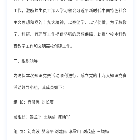
工作，
激励
师生员工
深入学习领会习近平新时代中国特色社会
主义思想
和
党的十九大精神，以赛促学、以学促做
，为学校教
学、科研、管理等工作提供坚强的思想保障，助推学校本科教
育教学工作和文明高校创建工作
。
二、组织领导
为确保本次知识竞赛活动顺利进行，成立党的十九大知识竞赛
活动领导小组，其成员如下：
组 长：肖湘愚 刘长庚
副组长：晏金平 王焕清 陈灿军
组 员：刘寒波 樊晓平 刘建民 李雪山 刘茂盛 王颖梅