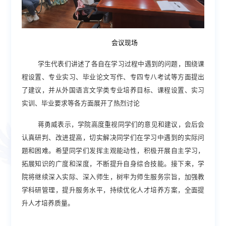
会议现场
学生代表
们
讲述了
各自
在学习过程中遇到的问题
，
围绕
课
程设置、专业实习、毕业论文写作、专四专八考试等方面提出
了建议，
并从
外国语言文学类专业培养目标
、
课程设置
、
实习
实训
、
毕业要求等各方面展开了热烈讨论
蒋勇威表示
，
学院高度重视同学们的意见和建议，会后会
认真研判、改进提高，
切实解决同学们在学习中遇到的实际问
题和困难
。
希望同学们
发挥主观能动性
，
积极
开展自主学习，
拓展知识的广度和深度，不断提升
自身
综合技能。
接下来，
学
院将继续深入实际、深入师生，树牢为师生服务宗旨，
加强
教
学科研管理
，
提升
服务水平，
持续优化人才培养方案，全面提
升
人才培养质量。