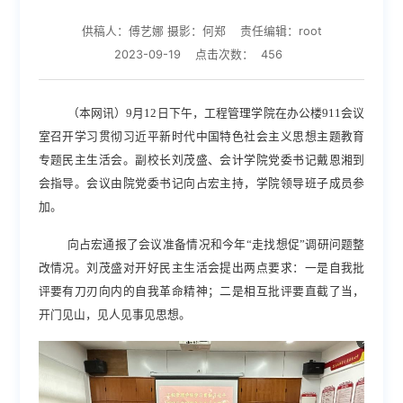
供稿人：傅艺娜 摄影：何郑
责任编辑：root
2023-09-19
点击次数：
456
（本网讯）
9月12日下午，工程管理学院在办公楼911会议
室召开学习贯彻习近平新时代中国特色社会主义思想主题教育
专题民主生活会。副校长刘茂盛、会计学院党委书记戴恩湘到
会指导。会议由院党委书记向占宏主持，学院领导班子成员参
加。
向占宏通报了会议准备情况
和
今年
“走找想促”调研问题整
改情况。刘茂盛对开好民主生活会提
出
两点要求：一是自我批
评要有刀刃向内的自我革命精神；二是相互批评要直截了当，
开门见山，见人见事见思想。