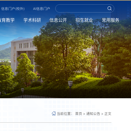
信息门户(校外)
AI信息门户
教育教学
学术科研
信息公开
招生就业
常用服务
当前位置：
首页
>
通知公告
>
正文