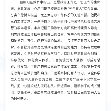
易棉阳在致辞中指出，思想政治工作是一切工作的生命
线，思政发展中心启用是学校纵深推进
“三全育人”综合改革、
夯实立德树人根基、完善大思政工作体系的关键举措。他提出
三点工作要求：一是坚持以习近平新时代中国特色社会主义思
想为根本遵循，
牢牢把握正确政治方向
和
高校铸魂育人导向
，
把思想政治工作摆在更加突出的位置，将中心打造为党的创新
理论学习、宣传、阐释的前沿阵地。二是擦亮思政育人特色品
牌，不断提升辅导员思想政治素养和业务能力，坚持在发展中
求发展，立足财经类院校办学特色，深耕财经思政融合创新，
持续优化一体化育人体系、丰富沉浸式育人载体，形成可借
鉴、可复制、可推广的省级思政工作示范成果，持续提升学校
思政育人区域示范影响力。三是凝聚协同育人合力，以全体学
工人员集中入驻办公为契机，二级学院领导班子下沉学生一
线，把中心建设成为浸润心灵、贴近青年、温暖学子的成长港
湾，以高水平、高质量思想政治教育，培育担当民族复兴大任
的时代新人。