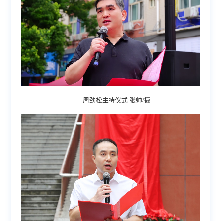
周劲松主持仪式 张帅/摄