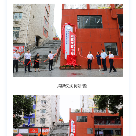
揭牌仪式 何妍/摄