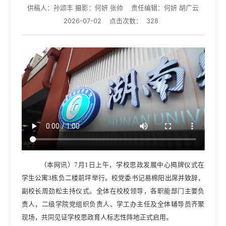
供稿人：孙颂丰 摄影：何妍 张帅
责任编辑：何妍 胡广云
2026-07-02
点击次数：
328
（本网讯）
7月1日上午，学校思政发展中心揭牌仪式在
学生公寓3栋负二楼前坪举行。校党委书记
易棉阳
出席并致辞，
副校长周劲松主持仪式。全体在校校领导，各职能部门主要负
责人
，
二级学院党组织负责人、学工办主任及全体辅导员齐聚
现场，共同见证学校思政育人标志性阵地
正式
启用。