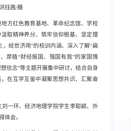
洪钰茜/摄
进地方红色教育基地、革命纪念馆、学校
中汲取精神养分、筑牢信仰根基、坚定理
生，经世济用”的校训内涵、深入了解“扁
、厚植“财经报国、强国有我”的家国情
理想信念”等主题开展集中研讨，结合自身
当，在互学互鉴中凝聚思想共识、汇聚奋
生刘一环、经济地理学院学生李聪颖、外
得体会。