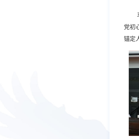
党初
锚定