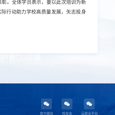
表彰。全体学员表示，要以此次培训为新
实际行动助力学校高质量发展，矢志投身
官方微信
校友会
云就业平台