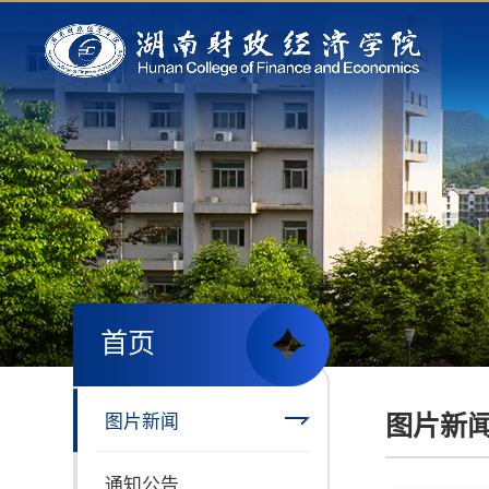
首页
图片新
图片新闻
通知公告