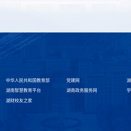
中华人民共和国教育部
党建网
湖
湖南智慧教育平台
湖南政务服务网
学
湖财校友之家