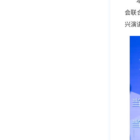
会联
兴演