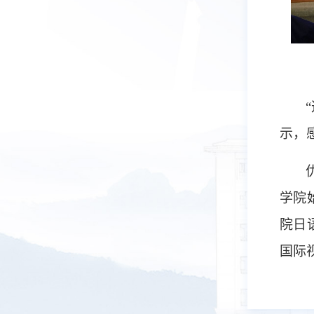
示，
学院
院日
国际