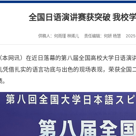
全国日语演讲赛获突破 我校
供稿人：何雨瑾 林烯儿
责任编辑：何妍 杨慧
2025
（本网讯）在近日落幕的第八届全国高校大学日语演
儿凭借扎实的语言功底与出色的现场表现，荣获全国
绩。