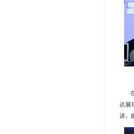
达展
讲，