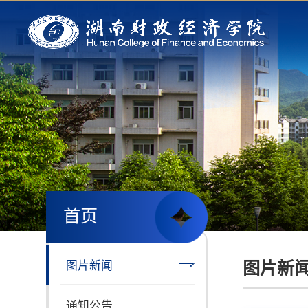
首页
图片新
图片新闻
通知公告