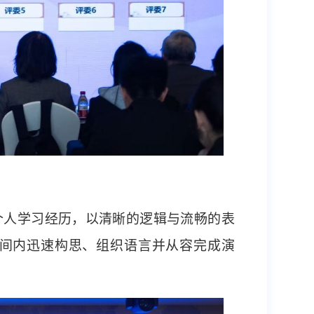
个人学习经历，以清晰的逻辑与流畅的表
间内迅速构思、组织语言并从容完成演