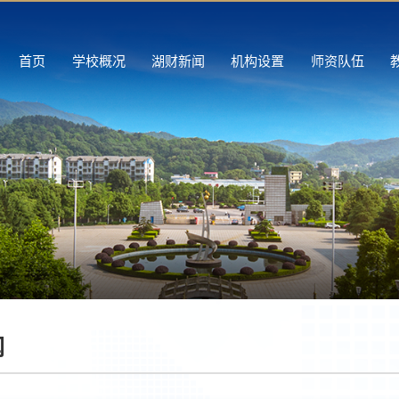
首页
学校概况
湖财新闻
机构设置
师资队伍
闻