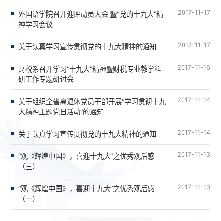
2017-11-17
外国语学院召开迎评动员大会 暨“党的十九大”精
神学习会议
2017-11-17
关于认真学习宣传贯彻党的十九大精神的通知
2017-11-16
财税系召开学习“十九大”精神暨财税专业教学科
研工作专题研讨会
2017-11-14
关于组织全省离退休党员干部开展“学习贯彻十九
大精神主题党日活动”的通知
2017-11-14
关于认真学习宣传贯彻党的十九大精神的通知
2017-11-13
“观《辉煌中国》，喜迎十九大”之优秀观后感
（三）
2017-11-13
“观《辉煌中国》，喜迎十九大”之优秀观后感
（一）