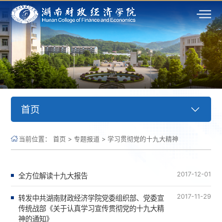
首页
当前位置：
首页
>
专题报道
>
学习贯彻党的十九大精神
2017-12-01
全方位解读十九大报告
2017-11-29
转发中共湖南财政经济学院党委组织部、党委宣
传统战部《关于认真学习宣传贯彻党的十九大精
神的通知》