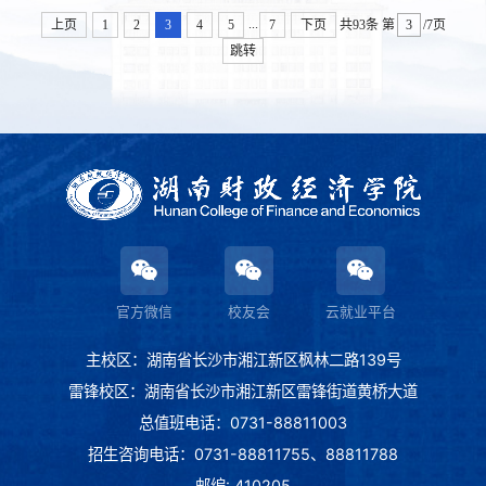
...
上页
1
2
3
4
5
7
下页
共93条
第
/7页
跳转
官方微信
校友会
云就业平台
主校区：湖南省长沙市湘江新区枫林二路139号
雷锋校区：湖南省长沙市湘江新区雷锋街道黄桥大道
总值班电话：0731-88811003
招生咨询电话：0731-88811755、88811788
邮编: 410205