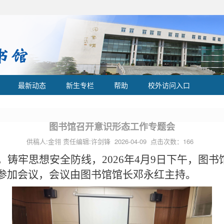
最新动态
新生专栏
帮助
校外访问入口
图书馆召开意识形态工作专题会
供稿人:金翎 责任编辑:许剑锋 2026-04-09 点击次数：
166
，铸牢思想安全防线，
202
6
年
4
月
9日下午，图书
参加会议，会议由图书馆馆长
邓永红
主持。