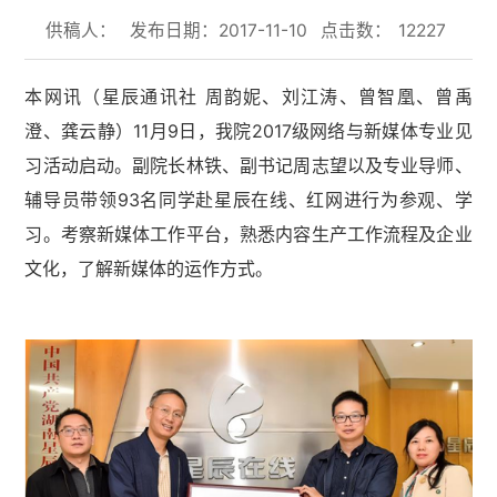
供稿人：
发布日期：2017-11-10
点击数：
12227
本网讯（星辰通讯社
周韵妮、刘江涛、曾智凰、曾禹
11
9
2017
澄、龚云静）
月
日，我院
级网络与新媒体专业见
习活动启动。副院长林铁、副书记周志望以及专业导师、
93
辅导员带领
名同学赴星辰在线、红网进行为参观、学
习。考察新媒体工作平台，熟悉内容生产工作流程及企业
文化，了解新媒体的运作方式。