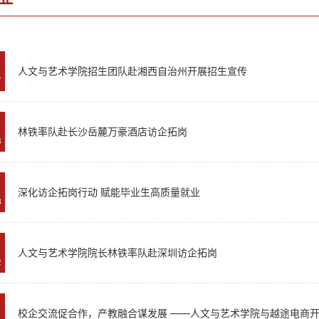
人文与艺术学院招生团队赴湘西自治州开展招生宣传
7
林铁率队赴长沙岳麓万豪酒店访企拓岗
4
深化访企拓岗行动 赋能毕业生高质量就业
3
人文与艺术学院院长林铁率队赴深圳访企拓岗
2
校企交流促合作，产教融合谋发展 ——人文与艺术学院与越途电商