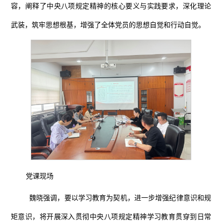
容，阐释了中央八项规定精神的核心要义与实践要求，深化理论
武装，筑牢思想根基，增强了全体党员的思想自觉和行动自觉。
党课现场
魏晓强调
，要以学习教育为契机，进一步增强纪律意识和规
矩意识，将开展深入贯彻中央八项规定精神学习教育贯穿到日常