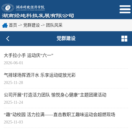
->
->
首页
党群建设
团队风采
党群建设
大手拉小手 运动庆“六一”
2026-06-01
气排球场挥洒汗水 乐享运动绽放光彩
2025-11-28
公司开展“打造活力团队 愉悦身心健康”主题团建活动
2025-11-24
“趣”动校园 活力拉满——直击教职工趣味运动会超燃现场
2025-11-03