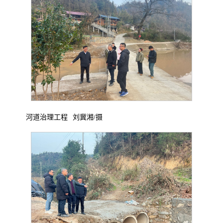
河道治理工程
刘冀湘
/摄