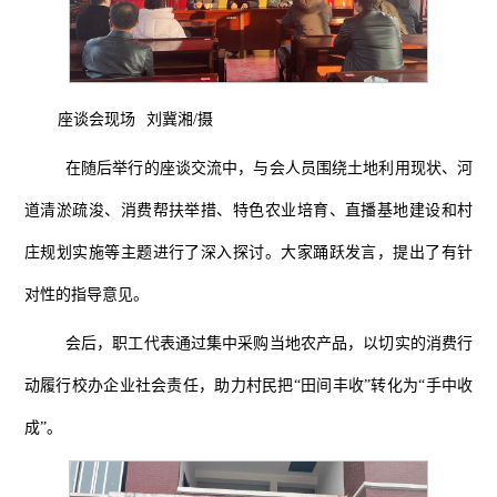
座谈会现场
刘冀湘
/摄
在随后举行的座谈交流中，与会人员围绕土地利用现状、河
道清淤疏浚、
消费
帮扶举措、
特色农业培育、直播基地建设
和
村
庄规划实施
等
主题
进行了深入探讨
。
大家踊跃发言，
提出了有针
对性的指导意见。
会后，职工代表通过集中采购当地农产品，以切实的消费行
动履行校办企业社会责任，助力村民把
“田间丰收”转化为“手中收
成”。