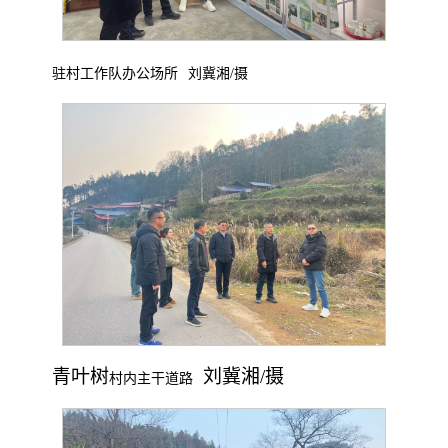
驻村工作队办公场所
刘冀湘
/摄
青叶树
刘冀湘
/摄
村内主干道路