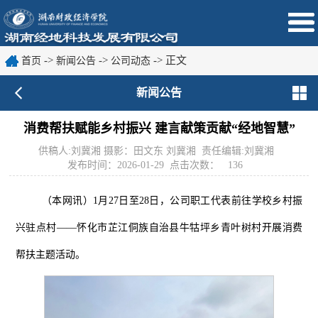
->
->
-> 正文
首页
新闻公告
公司动态
新闻公告
消费帮扶赋能乡村振兴 建言献策贡献“经地智慧”
供稿人:刘冀湘 摄影：田文东 刘冀湘 责任编辑:刘冀湘
发布时间：2026-01-29 点击次数：
136
（本网讯）
1
月
27日至28
日，
公司职工代表
前往学校乡村振
兴驻点村
——怀化市芷江侗族自治县牛牯坪乡青叶树村开展消费
帮扶主题活动。