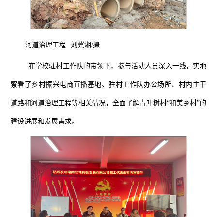
河道治理工程
刘冀湘
/摄
在学校
驻村工作队的带领下
，参与活动人员深入
一线
，实地
察看了
乡村振兴电商直播
基地
、
驻村工作队办公场所
、村内主干
道路
和
河道治理
工程
等相关情况
，全面了解
青叶树村
“
和美乡村
”
的
建设
进展和
发展
需求
。