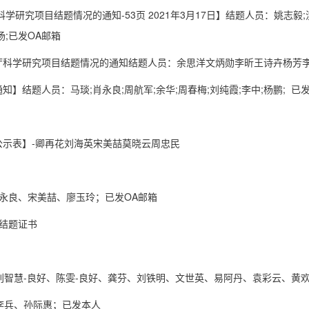
厅科学研究项目结题情况的通知-53页 2021年3月17日】结题人员：姚志毅;沈
扬;已发OA邮箱
教育厅科学研究项目结题情况的通知结题人员：余思洋文炳勋李昕王诗卉杨芳
】结题人员：马琰;肖永良;周航军;余华;周春梅;刘纯霞;李中;杨鹏; 已
公示表】-卿再花刘海英宋美喆莫晓云周忠民
肖永良、宋美喆、廖玉玲；已发OA邮箱
待结题证书
：刘智慧-良好、陈雯-良好、龚芬、刘铁明、文世英、易阿丹、袁彩云、黄
：李兵、孙际惠；已发本人