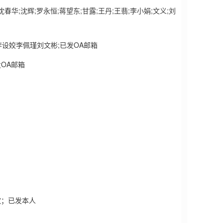
春华;沈辉;罗永恒;蒋望东;甘露;王丹;王翡;李小娟;文义;刘
李设姣李佩瑾刘文彬;已发OA邮箱
发OA邮箱
欢；已发本人