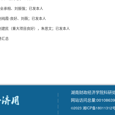
：全承相、刘振强；已发本人
刘纯霞-良好、刘薇；已发本人
：刘建民（重大项目良好），朱思文；已发本人
待汇总
湖南财政经济学院科研处
|
网站访问总量:
00108639
|
|
©2023 湘ICP备18011312
|