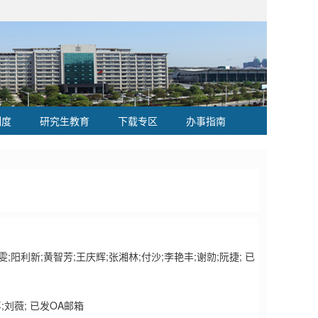
制度
研究生教育
下载专区
办事指南
阳利新;黄智芳;王庆辉;张湘林;付沙;李艳丰;谢勍;阮捷; 已
刘薇; 已发OA邮箱