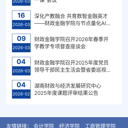
2026-03
16
深化产教融合 共育数智金融英才
——财政金融学院与节点量化AI实
2026-03
验室携手共探微专业人才培养新路
09
径
财政金融学院召开2026年春季开
学教学专项督查座谈会
2026-03
04
财政金融学院召开2025年度党员
领导干部民主生活会暨省委巡视整
2026-03
改专题民主生活会
04
湖南财政与经济发展研究中心
2025年度课题评审结果公告
2026-02
友情链接：
会计学院
经济学院
工商管理学院