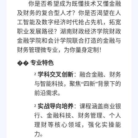
你是否希望成为既懂技术又懂金融
及财务
的复合型人才？
你
是否渴望在
人
工智能及
数字经济时代抢占先机，拓宽
职业发展路径？
湖南财政经济学院财政
金融学院和
会计学院联合打造
的
金融与
财务管理微专业
，为你量身
定制
！
��
专业特色
²
学科交叉创新
：融合金融、财务
与智能科技，聚焦
“
四新
”
背景下的
前沿需求。
²
实战导向培养
：课程涵盖商业银
行、金融科技、财务管理
、个人
理财
等核心领域，强化实操能
力。