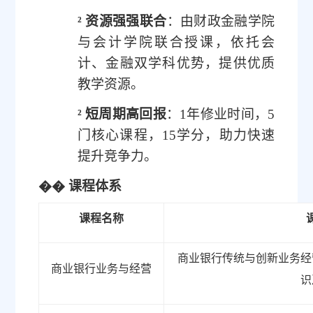
²
资源强强联合
：由财政金融学院
与会计学院联合授课，依托
会
计、金融
双学科优势，提供优质
教学资源。
²
短周期高回报
：
1年修业时间，5
门核心课程，15学分，助力快速
提升竞争力。
��
课程体系
课程名称
商业银行
传统与创新业务
经
商业银行业务与经营
识