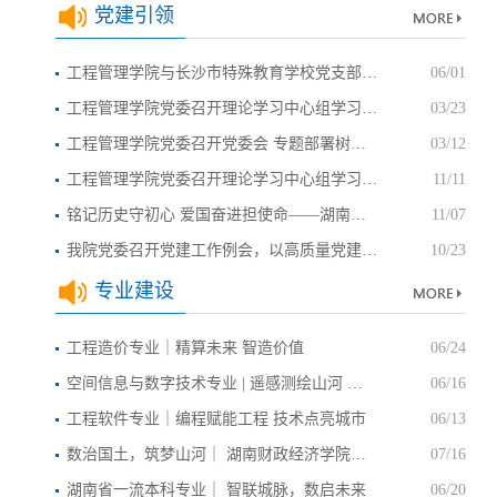
党建引领
工程管理学院与长沙市特殊教育学校党支部共建仪式...
06/01
工程管理学院党委召开理论学习中心组学习研讨会 ...
03/23
工程管理学院党委召开党委会 专题部署树立和践行正...
03/12
工程管理学院党委召开理论学习中心组学习研讨会 ...
11/11
铭记历史守初心 爱国奋进担使命——湖南财政经济学...
11/07
我院党委召开党建工作例会，以高质量党建引领学院...
10/23
颜红艳（院长、教...
刘纯霞（副院长、..
专业建设
工程造价专业｜精算未来 智造价值
06/24
空间信息与数字技术专业 | 遥感测绘山河 数据智绘...
06/16
工程软件专业｜编程赋能工程 技术点亮城市
06/13
数治国土，筑梦山河｜ 湖南财政经济学院土地资源管...
07/16
湖南省一流本科专业｜ 智联城脉，数启未来
06/20