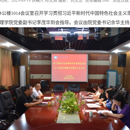
间：2023-09-19
供稿人:符文燕 摄影：刘文正 责任编辑:root
浏览次数
在办公楼1014会议室召开学习贯彻习近平新时代中国特色社会主
理学院党委副书记李茂华到会指导。会议由院
党委
书记余华主持