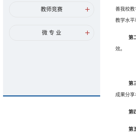
教师竞赛
善我校教
教学水平
微 专 业
第
效。
第
成果分享
第
第