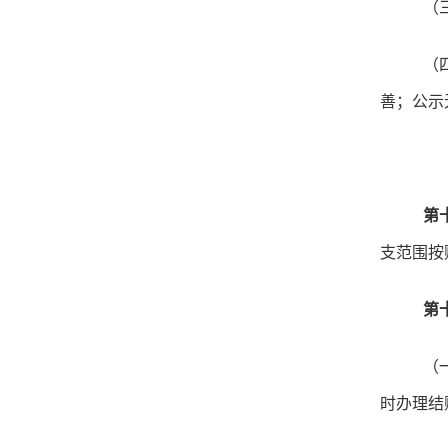
（
（
善；公示
第
支范围按
第
（
时办理结