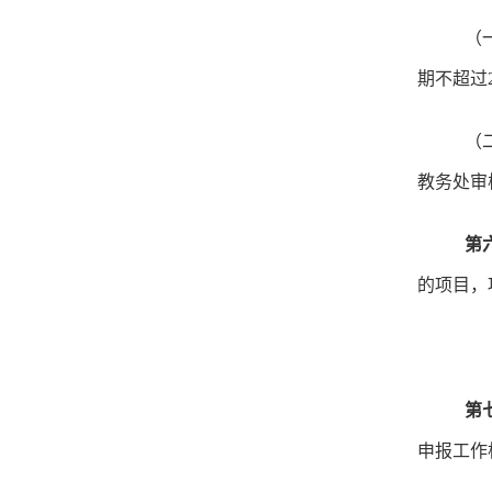
（
期不超过
（
教务处审
第
的项目，
第
申报工作