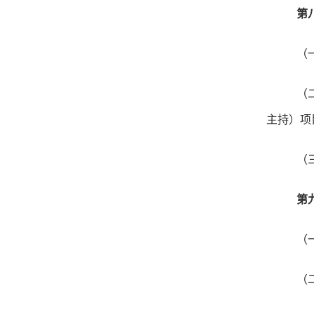
第
（
（
主持）项
（
第
（
（