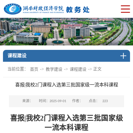
课程建设
当前位置：
->
->
-> 正文
首页
教学建设
课程建设
喜报|我校2门课程入选第三批国家级一流本科课程
点击：
来源：
时间：2025-09-01
作者：
223
喜报|我校2门课程入选
第三批国家级
一流本科课程