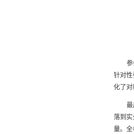
参
针对性
化了对
最
落到实
量。全