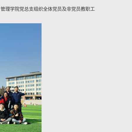
与管理学院党总支组织全体党员及非党员教职工