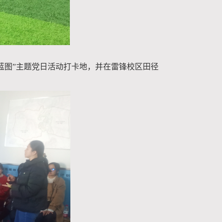
蓝图”主题党日活动打卡地，并在雷锋校区田径