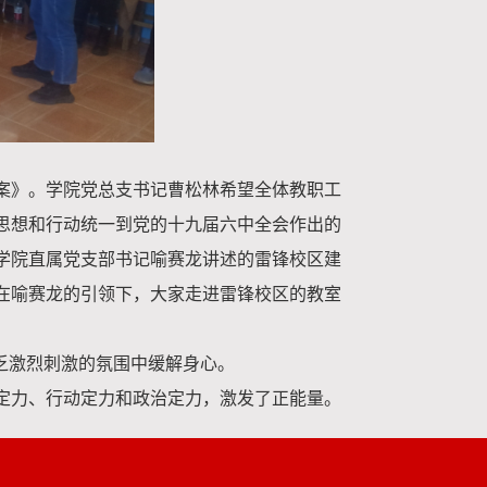
案》。学院党总支书记曹松林希望全体教职工
思想和行动统一到党的十九届六中全会作出的
学院直属党支部书记喻赛龙讲述的雷锋校区建
在喻赛龙的引领下，大家走进雷锋校区的教室
乏激烈刺激的氛围中缓解身心。
定力、行动定力和政治定力，激发了正能量。