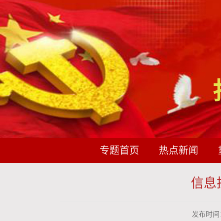
专题首页
热点新闻
信息
发布时间：2