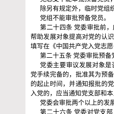
除另有规定外，临时党组
党组不能审批预备党员。
第二十四条 党委审批前
帮助发展对象提高对党的认
填写在《中国共产党入党志愿
第二十五条 党委审批预
党委主要审议发展对象是
党手续完备的，批准其为预
的起止时间，并通知报批的
入党的，应当通知党支部和本
党委会审批两个以上的发
第二十六条 党委对党支