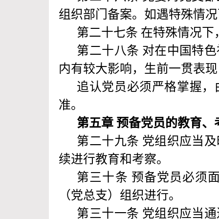
组织部门备案。如遇特殊情况
第二十七条 在特殊情况
第二十八条 对在中国特
内有较大影响，生前一贯表现
追认党员必须严格掌握，
准。
第五章 预备党员的教育、
第二十九条 党组织应当
续进行教育和考察。
第三十条 预备党员必须
（党总支）组织进行。
第三十一条 党组织应当